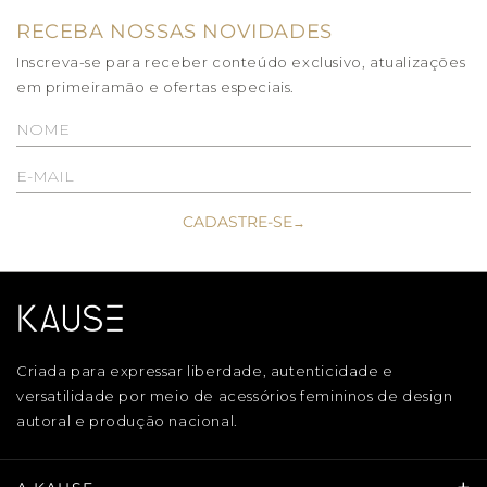
RECEBA NOSSAS NOVIDADES
Inscreva-se para receber conteúdo exclusivo, atualizações
em primeiramão e ofertas especiais.
CADASTRE-SE
→
Criada para expressar liberdade, autenticidade e
versatilidade por meio de acessórios femininos de design
autoral e produção nacional.