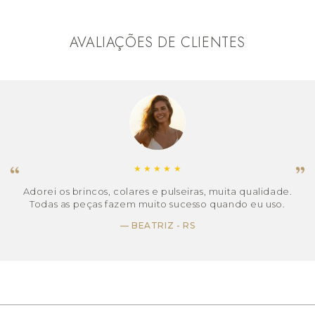
versão contemporânea e similar ao nosso
icônico Brinco Linha
best-sellers
AVALIAÇÕES DE CLIENTES
Ouro 18k
Prata 925
Eleve o seu estilo com a autenticidade Kause.
★
★
★
★
★
Adorei os brincos, colares e pulseiras, muita qualidade.
J
Todas as peças fazem muito sucesso quando eu uso.
a
— BEATRIZ - RS